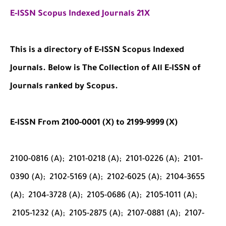
E-ISSN Scopus Indexed Journals 21X
This is a directory of E-ISSN Scopus Indexed
Journals. Below is The Collection of All
E-ISSN of
Journals
ranked by Scopus.
E-ISSN
From 2100-0001 (X) to 2199-9999 (X)
2100-0816 (A);
2101-0218 (A);
2101-0226 (A);
2101-
0390 (A);
2102-5169 (A);
2102-6025 (A);
2104-3655
(A);
2104-3728 (A);
2105-0686 (A);
2105-1011 (A);
2105-1232 (A);
2105-2875 (A);
2107-0881 (A);
2107-